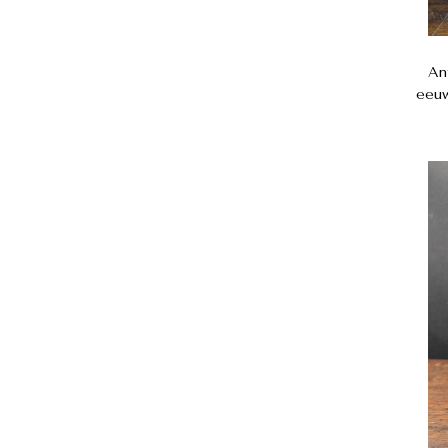
An
eeuw