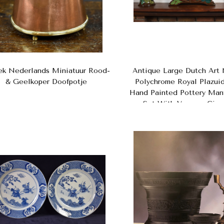
ek Nederlands Miniatuur Rood-
Antique Large Dutch Art
& Geelkoper Doofpotje
Polychrome Royal Plazui
Hand Painted Pottery Man
Set With Vases. - Circ