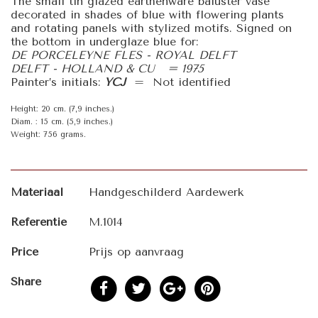
The small tin glazed earthenware baluster vase
decorated in shades of blue with flowering plants
and rotating panels with stylized motifs. Signed on
the bottom in underglaze blue for:
DE PORCELEYNE FLES - ROYAL DELFT
DELFT - HOLLAND & CU = 1975
Painter’s initials:
YCJ
= Not identified
Height: 20 cm. (7,9 inches.)
Diam. : 15 cm. (5,9 inches.)
Weight: 756 grams.
Materiaal
Handgeschilderd Aardewerk
Referentie
M.1014
Price
Prijs op aanvraag
Share