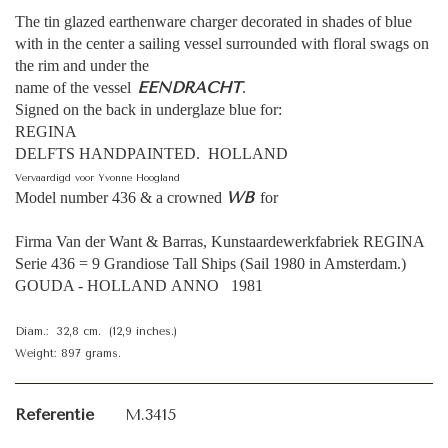
The tin glazed earthenware charger decorated in shades of blue
with in the center a sailing vessel surrounded with floral swags on
the rim and under the
EENDRACHT
name of the vessel
.
Signed on the back in underglaze blue for:
REGINA
DELFTS HANDPAINTED. HOLLAND
Vervaardigd voor Yvonne Hoogland
WB
Model number 436 & a crowned
for
Firma Van der Want & Barras, Kunstaardewerkfabriek REGINA
Serie 436 = 9 Grandiose Tall Ships (Sail 1980 in Amsterdam.)
GOUDA - HOLLAND ANNO 1981
Diam.: 32,8 cm. (12,9 inches.)
Weight: 897 grams.
Referentie
M.3415