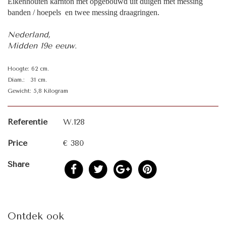
Eikenhouten karnton met opgebouwd uit duigen met messing
banden / hoepels en twee messing draagringen.
Nederland,
Midden 19e eeuw.
Hoogte: 62 cm.
Diam.: 31 cm.
Gewicht: 5,8 Kilogram
Referentie
W.128
Price
€ 380
Share
Ontdek ook