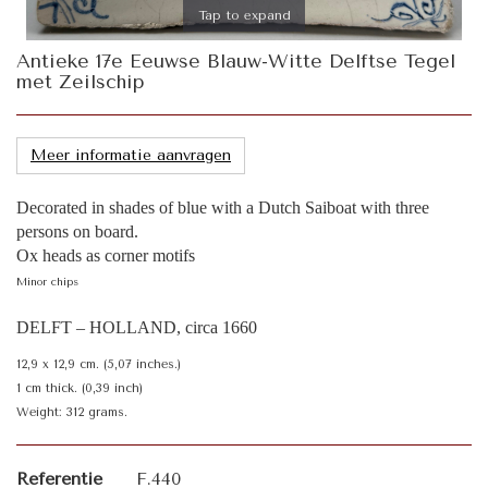
Tap to expand
Antieke 17e Eeuwse Blauw-Witte Delftse Tegel
met Zeilschip
Meer informatie aanvragen
Decorated in shades of blue with a Dutch Saiboat with three
persons on board.
Ox heads as corner motifs
Minor chips
DELFT – HOLLAND, circa 1660
12,9 x 12,9 cm. (5,07 inches.)
1 cm thick. (0,39 inch)
Weight: 312 grams.
Referentie
F.440